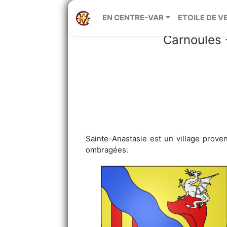
Tr
EN CENTRE-VAR
ETOILE DE V
Carnoules 
Sainte-Anastasie est un village proven
ombragées.