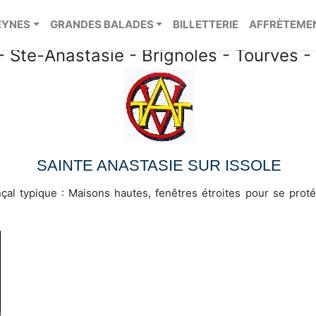
ain touristique du Centre-
EYNES
GRANDES BALADES
BILLETTERIE
AFFRÈTEME
- Ste-Anastasie - Brignoles - Tourves 
SAINTE ANASTASIE SUR ISSOLE
çal typique : Maisons hautes, fenêtres étroites pour se protég